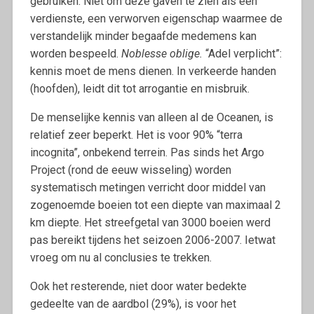
gebruiken. Niet om deze gaven te zien als een
verdienste, een verworven eigenschap waarmee de
verstandelijk minder begaafde medemens kan
worden bespeeld.
Noblesse oblige.
“Adel verplicht”:
kennis moet de mens dienen. In verkeerde handen
(hoofden), leidt dit tot arrogantie en misbruik.
De menselijke kennis van alleen al de Oceanen, is
relatief zeer beperkt. Het is voor 90% “terra
incognita”, onbekend terrein. Pas sinds het Argo
Project (rond de eeuw wisseling) worden
systematisch metingen verricht door middel van
zogenoemde boeien tot een diepte van maximaal 2
km diepte. Het streefgetal van 3000 boeien werd
pas bereikt tijdens het seizoen 2006-2007. Ietwat
vroeg om nu al conclusies te trekken.
Ook het resterende, niet door water bedekte
gedeelte van de aardbol (29%), is voor het