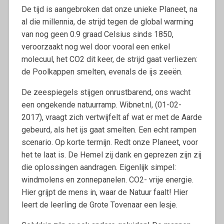
De tijd is aangebroken dat onze unieke Planeet, na
al die millennia, de strijd tegen de global warming
van nog geen 0.9 graad Celsius sinds 1850,
veroorzaakt nog wel door vooral een enkel
molecuul, het CO2 dit keer, de strijd gaat verliezen:
de Poolkappen smelten, evenals de ijs zeeën.
De zeespiegels stijgen onrustbarend, ons wacht
een ongekende natuurramp. Wibnet.nl, (01-02-
2017), vraagt zich vertwijfelt af wat er met de Aarde
gebeurd, als het ijs gaat smelten. Een echt rampen
scenario. Op korte termijn. Redt onze Planeet, voor
het te laat is. De Hemel zij dank en geprezen zijn zij
die oplossingen aandragen. Eigenlijk simpel:
windmolens en zonnepanelen. CO2- vrije energie.
Hier grijpt de mens in, waar de Natuur faalt! Hier
leert de leerling de Grote Tovenaar een lesje.