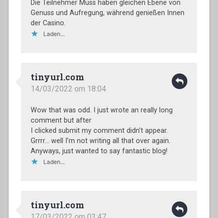
Die Teilnehmer Muss haben gleichen Ebene von
Genuss und Aufregung, während genießen Innen
der Casino.
Laden...
tinyurl.com
14/03/2022 om 18:04
Wow that was odd. I just wrote an really long
comment but after
I clicked submit my comment didn’t appear.
Grrrr… well I’m not writing all that over again.
Anyways, just wanted to say fantastic blog!
Laden...
tinyurl.com
17/03/2022 om 03:47