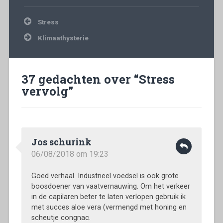
i
i
n
i
e
e
s
e
u
u
t
u
Bericht
w
w
e
w
Stress
v
v
r
v
navigatie
e
e
g
e
n
n
e
n
Klimaathysterie
s
s
o
s
t
t
p
t
e
e
e
e
r
r
n
r
g
g
d
g
e
e
)
e
37 gedachten over “
Stress
o
o
o
p
p
p
vervolg
”
e
e
e
n
n
n
d
d
d
)
)
)
Jos schurink
06/08/2018 om 19:23
Goed verhaal. Industrieel voedsel is ook grote
boosdoener van vaatvernauwing. Om het verkeer
in de capilaren beter te laten verlopen gebruik ik
met succes aloe vera (vermengd met honing en
scheutje congnac.