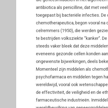
antibiotica als penicilline, dat met 
toegepast bij bacteriële infecties. D
chemotherapeutica, begon vooral na d
celremmers (1950), die werden gezien
te bestrijden volksziekte “kanker”. D
steeds vaker bleek dat deze middelen
eveneens gezonde cellen konden aanta
ongewenste bijwerkingen, deels beken
Momenteel zijn middelen als chemother
psychofarmaca en middelen tegen hart
wereldwijd, vooral ook wetenschappeli
de effectiviteit, de veiligheid en de 
farmaceutische industrieën. Inmiddels
wereldbevolking van geneesmiddelen a