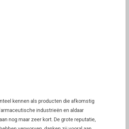
teel kennen als producten die afkomstig
 farmaceutische industrieën en aldaar
n nog maar zeer kort. De grote reputatie,
hebben verworven, danken zij vooral aan