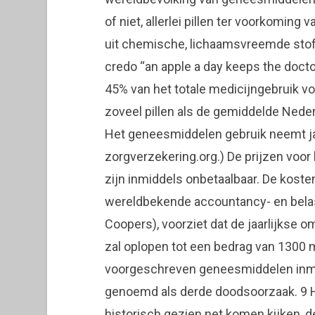
of niet, allerlei pillen ter voorkoming
uit chemische, lichaamsvreemde stoff
credo “an apple a day keeps the doct
45% van het totale medicijngebruik voo
zoveel pillen als de gemiddelde Nederla
Het geneesmiddelen gebruik neemt jaar
zorgverzekering.org.) De prijzen voo
zijn inmiddels onbetaalbaar. De kost
wereldbekende accountancy- en bela
Coopers), voorziet dat de jaarlijkse 
zal oplopen tot een bedrag van 1300 m
voorgeschreven geneesmiddelen inmid
genoemd als derde doodsoorzaak. 9 H
historisch gezien net komen kijken, 