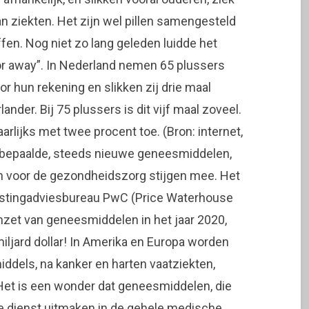
 van ziekten. Het zijn wel pillen samengesteld
en. Nog niet zo lang geleden luidde het
or away”. In Nederland nemen 65 plussers
r hun rekening en slikken zij drie maal
nder. Bij 75 plussers is dit vijf maal zoveel.
lijks met twee procent toe. (Bron: internet,
r bepaalde, steeds nieuwe geneesmiddelen,
en voor de gezondheidszorg stijgen mee. Het
stingadviesbureau PwC (Price Waterhouse
omzet van geneesmiddelen in het jaar 2020,
iljard dollar! In Amerika en Europa worden
dels, na kanker en harten vaatziekten,
et is een wonder dat geneesmiddelen, die
de dienst uitmaken in de gehele medische