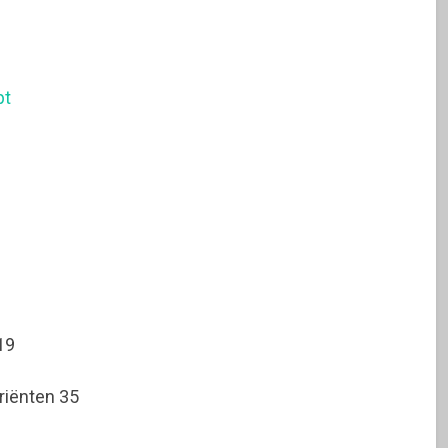
pt
19
iënten 35