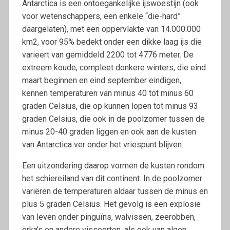
Antarctica is een ontoegankelijke ijswoestijn (ook
voor wetenschappers, een enkele “die-hard”
daargelaten), met een oppervlakte van 14.000.000
km2, voor 95% bedekt onder een dikke laag ijs die
varieert van gemiddeld 2200 tot 4776 meter. De
extreem koude, compleet donkere winters, die eind
maart beginnen en eind september eindigen,
kennen temperaturen van minus 40 tot minus 60
graden Celsius, die op kunnen lopen tot minus 93
graden Celsius, die ook in de poolzomer tussen de
minus 20-40 graden liggen en ook aan de kusten
van Antarctica ver onder het vriespunt blijven.
Een uitzondering daarop vormen de kusten rondom
het schiereiland van dit continent. In de poolzomer
variëren de temperaturen aldaar tussen de minus en
plus 5 graden Celsius. Het gevolg is een explosie
van leven onder pinguïns, walvissen, zeerobben,
orka’s en andere vissoorten, als ook van algen,