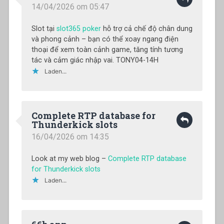
14/04/2026 om 05:47
Slot tại
slot365 poker
hỗ trợ cả chế độ chân dung
và phong cảnh – bạn có thể xoay ngang điện
thoại để xem toàn cảnh game, tăng tính tương
tác và cảm giác nhập vai. TONY04-14H
Laden...
Complete RTP database for
Thunderkick slots
16/04/2026 om 14:35
Look at my web blog –
Complete RTP database
for Thunderkick slots
Laden...