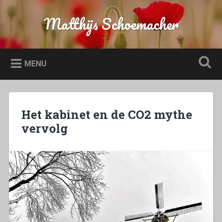
Naar
de
Matthijs Schoemacher
Zoeken
inhoud
springen
MENU
Het kabinet en de CO2 mythe
vervolg