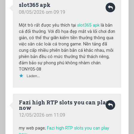
slot365 apk
08/05/2026 om 09:19
Một trò rất được yêu thích tại
slot365 apk
là bắn
cá đổi thưởng. Với đồ họa đẹp mắt và lối chơi đơn
giản, có thể thư giãn kiếm tiền thưởng thông qua
việc săn các loài cá trong game. Nền tảng đã
cung cấp nhiều phiên bản bắn cá khác nhau, mỗi
phiên bản đều có mức thưởng thử thách riêng,
đảm bảo sự phong phú không nhàm chán.
TONY05-08
Laden...
Fazi high RTP slots you can play
now
12/05/2026 om 11:09
my web page;
Fazi high RTP slots you can play