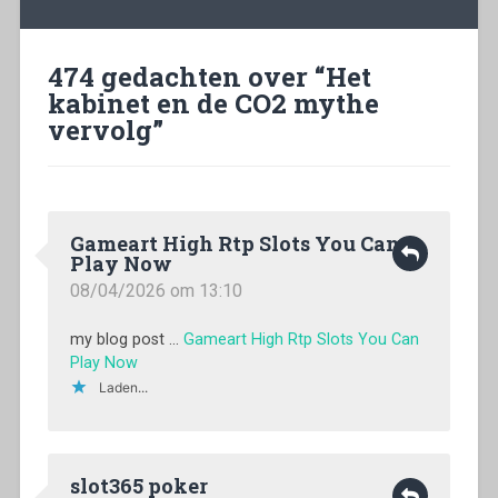
t
t
p
t
e
e
e
e
r
r
n
r
g
g
d
g
e
e
)
e
474 gedachten over “
Het
o
o
o
p
p
p
kabinet en de CO2 mythe
e
e
e
n
n
n
vervolg
”
d
d
d
)
)
)
Gameart High Rtp Slots You Can
Play Now
08/04/2026 om 13:10
my blog post …
Gameart High Rtp Slots You Can
Play Now
Laden...
slot365 poker