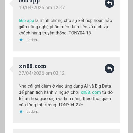
66b app
19/04/2026 om 12:37
66b app
là minh chứng cho sự kết hợp hoàn hảo
giữa công nghệ phần mềm tiên tiến và dịch vụ
khách hàng truyền thống. TONY04-18
Laden...
xn88. com
27/04/2026 om 03:12
Nhà cái ghi điểm ở việc ứng dụng AI và Big Data
để phân tích hành vi người chơi,
xn88. com
từ đó
tối ưu hóa giao diện và tính năng theo thói quen
của từng thị trường. TONY04-27H
Laden...