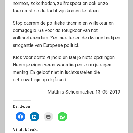
normen, zekerheden, zelfrespect en ook onze
toekomst op de tocht zijn komen te staan.
Stop daarom de politieke tirannie en willekeur en
demagogie. Ga voor de terugkeer van het
volksreferendum. Zeg nee tegen de dwingelandij en
arrogantie van Europese politici.
Kies voor echte vrijheid en laat je niets opdringen.
Neem je eigen verantwoording en vorm je eigen
mening. En geloof niet in luchtkastelen die
gebouwd zijn op drijfzand.
Matthijs Schoemacher, 13-05-2019
Dit delen:
K
K
K
K
l
l
l
l
i
i
i
i
k
k
k
k
Vind ik leuk:
o
o
o
o