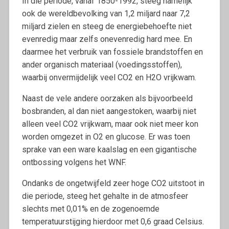
In die periode, vanaf 1850-1992, steeg namelijk
ook de wereldbevolking van 1,2 miljard naar 7,2
miljard zielen en steeg de energiebehoefte niet
evenredig maar zelfs onevenredig hard mee. En
daarmee het verbruik van fossiele brandstoffen en
ander organisch materiaal (voedingsstoffen),
waarbij onvermijdelijk veel CO2 en H2O vrijkwam.
Naast de vele andere oorzaken als bijvoorbeeld
bosbranden, al dan niet aangestoken, waarbij niet
alleen veel CO2 vrijkwam, maar ook niet meer kon
worden omgezet in O2 en glucose. Er was toen
sprake van een ware kaalslag en een gigantische
ontbossing volgens het WNF.
Ondanks de ongetwijfeld zeer hoge CO2 uitstoot in
die periode, steeg het gehalte in de atmosfeer
slechts met 0,01% en de zogenoemde
temperatuurstijging hierdoor met 0,6 graad Celsius.