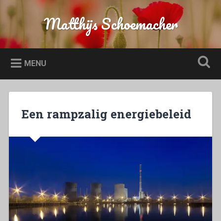
Naar
de
Matthijs Schoemacher
Zoeken
inhoud
springen
MENU
Een rampzalig energiebeleid