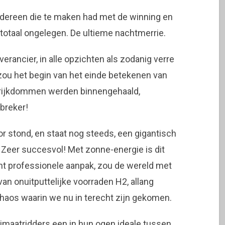
edereen die te maken had met de winning en
 totaal ongelegen. De ultieme nachtmerrie.
erancier, in alle opzichten als zodanig verre
 zou het begin van het einde betekenen van
rijkdommen werden binnengehaald,
lbreker!
r stond, en staat nog steeds, een gigantisch
 Zeer succesvol! Met zonne-energie is dit
ht professionele aanpak, zou de wereld met
an onuitputtelijke voorraden H2, allang
haos waarin we nu in terecht zijn gekomen.
imaatridders een in hun ogen ideale tussen