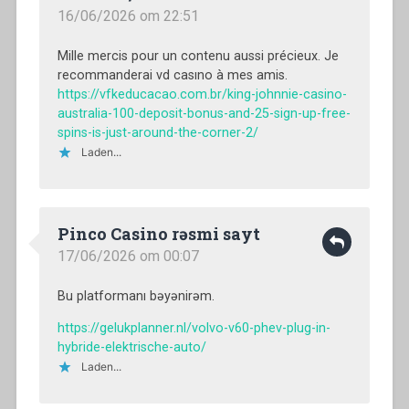
16/06/2026 om 22:51
Mille mercis pour un contenu aussi précieux. Je
recommanderai vd casıno à mes amis.
https://vfkeducacao.com.br/king-johnnie-casino-
australia-100-deposit-bonus-and-25-sign-up-free-
spins-is-just-around-the-corner-2/
Laden...
Pinco Casino rəsmi sayt
17/06/2026 om 00:07
Bu platformanı bəyənirəm.
https://gelukplanner.nl/volvo-v60-phev-plug-in-
hybride-elektrische-auto/
Laden...