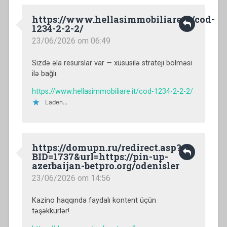
https://www.hellasimmobiliare.it/cod-
1234-2-2-2/
23/06/2026 om 06:49
Sizdə əla resurslar var — xüsusilə strateji bölməsi
ilə bağlı.
https://www.hellasimmobiliare.it/cod-1234-2-2-2/
Laden...
https://domupn.ru/redirect.asp?
BID=1737&url=https://pin-up-
azerbaijan-betpro.org/odenisler
23/06/2026 om 14:56
Kazino haqqında faydalı kontent üçün
təşəkkürlər!