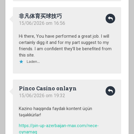
非凡体育买球技巧
15/06/2026 om 16:56
Hi there, You have performed a great job. I will
certainly digg it and for my part suggest to my
friends. I am confident they’ll be benefited from
this site.
Laden...
Pinco Casino onlayn
15/06/2026 om 19:32
Kazino haqqında faydalı kontent üçün
təşəkkürlər!
https://pin-up-azerbaijan-max.com/nece-
oynamaq