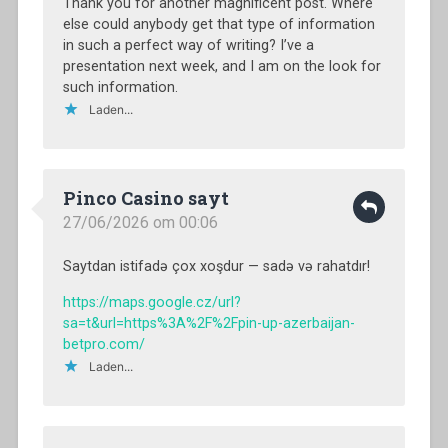
Thank you for another magnificent post. Where
else could anybody get that type of information
in such a perfect way of writing? I’ve a
presentation next week, and I am on the look for
such information.
Laden...
Pinco Casino sayt
27/06/2026 om 00:06
Saytdan istifadə çox xoşdur — sadə və rahatdır!
https://maps.google.cz/url?
sa=t&url=https%3A%2F%2Fpin-up-azerbaijan-
betpro.com/
Laden...