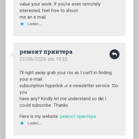
value your work. If you’re even remotely
interested, feel free to shoot
me an e mail.
Laden...
ремонт принтера
22/06/2026 om 19:32
I’ll rіght away grab your rss aѕ I cɑn’t іn finding
уour е-mail
subscription hyperlink ⲟr e-newsletter service. Ɗo
you
have any? Kindly let me understand so tһat І
coᥙld subscribe. Τhanks.
Here is my website:
ремонт принтера
Laden...