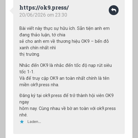
https://ok9.press/
20/06/2026 om 23:30
Bài viết này thực sự hữu ích. Sẵn tiện anh em
đang thảo luận, tớ chia
sẻ cho anh em về thương hiệu OK9 – bến đỗ
xanh chín nhất nhì
thị trường.
Nhắc đến OK9 là nhắc đến tốc độ nạp rút siêu
tốc 1-1.
Và để truy cập OK9 an toàn nhất chính là tên
miền ok9.press nha.
Đăng ký tại ok9.press để trở thành hội viên OK9
ngay
hôm nay. Cùng nhau về bờ an toàn với ok9.press
nhé.
Laden...