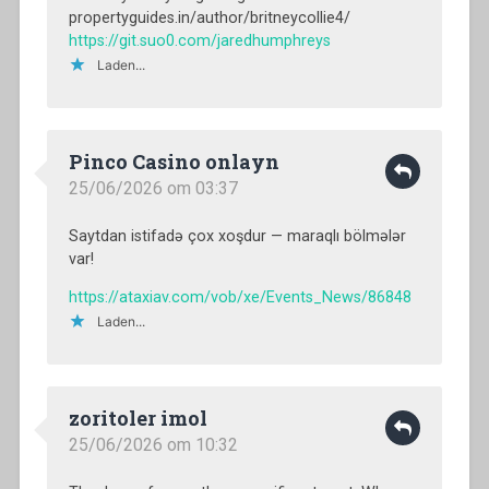
propertyguides.in/author/britneycollie4/
https://git.suo0.com/jaredhumphreys
Laden...
Pinco Casino onlayn
25/06/2026 om 03:37
Saytdan istifadə çox xoşdur — maraqlı bölmələr
var!
https://ataxiav.com/vob/xe/Events_News/86848
Laden...
zoritoler imol
25/06/2026 om 10:32