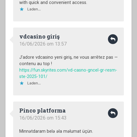
with quick and convenient access.
Laden...
vdcasino giriş
16/06/2026 om 13:57
J’adore vdcasino yeni giriş, ne vous arrêtez pas —
contenu au top !
https://fun.skyrites.com/vd-casno-gncel-gr-resm-
ste-2025-101/
Laden...
Pinco platforma
16/06/2026 om 15:43
Minnətdaram belə əla məlumat üçün.