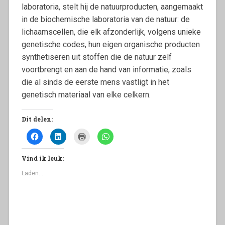
laboratoria, stelt hij de natuurproducten, aangemaakt
in de biochemische laboratoria van de natuur: de
lichaamscellen, die elk afzonderlijk, volgens unieke
genetische codes, hun eigen organische producten
synthetiseren uit stoffen die de natuur zelf
voortbrengt en aan de hand van informatie, zoals
die al sinds de eerste mens vastligt in het
genetisch materiaal van elke celkern.
Dit delen:
K
K
K
K
l
l
l
l
i
i
i
i
k
k
k
k
Vind ik leuk:
o
o
o
o
m
m
m
m
t
o
a
t
Laden...
e
p
f
e
d
L
t
d
e
i
e
e
l
n
d
l
e
k
r
e
n
e
u
n
o
d
k
o
p
I
k
p